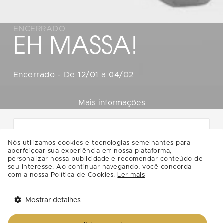
ENCERRADO
EH MASSA!
Encerrado
-
De 12/01 a 04/02
Mais informações
Nós utilizamos cookies e tecnologias semelhantes para
Durante as férias escolares de
aperfeiçoar sua experiência em nossa plataforma,
janeiro, o DiamondMall convida a
personalizar nossa publicidade e recomendar conteúdo de
seu interesse. Ao continuar navegando, você concorda
garotada para curtir o “
EH MASSA!
”,
com a nossa Política de Cookies.
Ler mais
espaço que ficará no
Piso L3
do mall
entre
12 de janeiro e 4 de fevereiro
.
Mostrar detalhes
Tem benefícios 
Com imaginação e massinha de
Abrir
esperando por você!
modelar, os pequenos vão explorar as