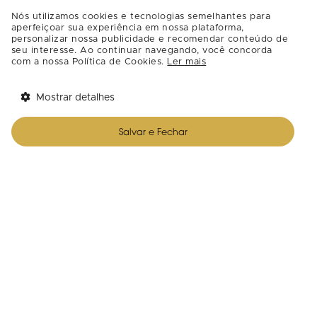
A magia de uma das épocas mais
Nós utilizamos cookies e tecnologias semelhantes para
deliciosas do ano já tomou conta do
aperfeiçoar sua experiência em nossa plataforma,
DiamondMall, transformando o
personalizar nossa publicidade e recomendar conteúdo de
seu interesse. Ao continuar navegando, você concorda
shopping em um verdadeiro cenário
com a nossa Política de Cookies.
Ler mais
encantado para as crianças! 🐰
Mostrar detalhes
Tem benefícios 
Abrir
esperando por você!
Até
5 de abril
, as crianças podem
Salvar e Fechar
Baixe agora o app Multi
aproveitar o evento
Fábrica de
Chocolates
, que reúne dois espaços
temáticos especialmente criados para
proporcionar diversão, fantasia e
momentos inesquecíveis. Entre as
atrações, estão escorregadores,
xícaras giratórias espaço para fotos.
A ambientação ganha ainda mais
charme com coelhos espalhados