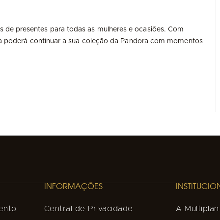
s de presentes para todas as mulheres e ocasiões. Com
 ela poderá continuar a sua coleção da Pandora com momentos
INFORMAÇÕES
INSTITUCIO
ento
Central de Privacidade
A Multiplan