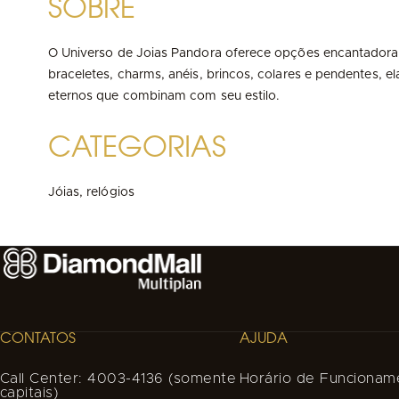
SOBRE
O Universo de Joias Pandora oferece opções encantadora
braceletes, charms, anéis, brincos, colares e pendentes,
eternos que combinam com seu estilo.
CATEGORIAS
Jóias, relógios
CONTATOS
AJUDA
Call Center: 4003-4136 (somente
Horário de Funcionam
capitais)