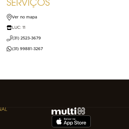
SERVIÇOS
Ver no mapa
LUC: 11
(31) 2523-3679
(31) 99881-3267
NAL