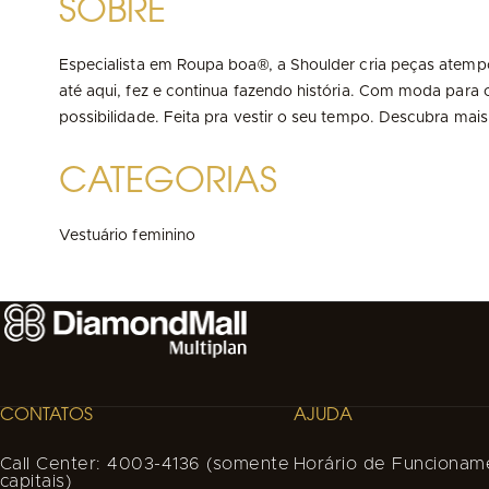
SOBRE
Especialista em Roupa boa®, a Shoulder cria peças atempor
até aqui, fez e continua fazendo história. Com moda para
possibilidade. Feita pra vestir o seu tempo. Descubra mais
CATEGORIAS
Vestuário feminino
CONTATOS
AJUDA
Call Center: 4003-4136 (somente
Horário de Funcionam
capitais)