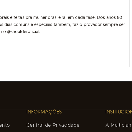
ais e feitas pra mulher brasileira, em cada fase. Dos anos 80
 os dias comuns e especiais também, faz o provador sempre ser
 no @shoulderoficial.
INFORMAÇÕES
INSTITUCIO
ento
Central de Privacidade
A Multiplan