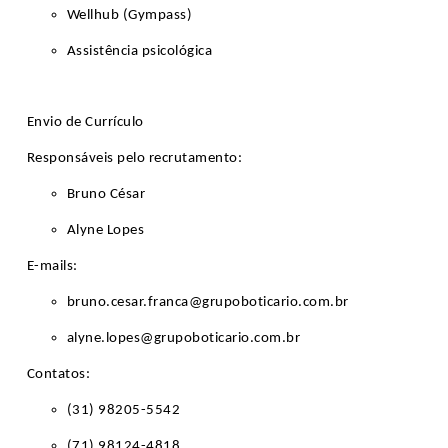
Wellhub (Gympass)
Assistência psicológica
Envio de Currículo
Responsáveis pelo recrutamento:
Bruno César
Alyne Lopes
E-mails:
bruno.cesar.franca@grupoboticario.com.br
alyne.lopes@grupoboticario.com.br
Contatos:
(31) 98205-5542
(71) 98124-4818